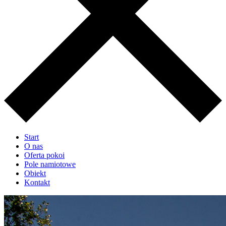
Start
O nas
Oferta pokoi
Pole namiotowe
Obiekt
Kontakt